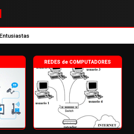
M
 Entusiastas
REDES de COMPUTADORES